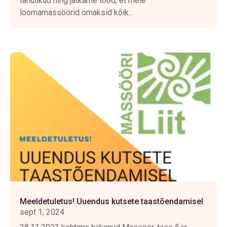
tänulikud ning jätkame tööd, et meie
loomamassöörid omaksid kõik...
Meeldetuletus! Uuendus kutsete taastõendamisel
sept 1, 2024