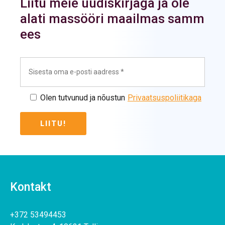
Liitu meie uudiskirjaga ja ole
alati massööri maailmas samm
ees
Olen tutvunud ja nõustun
Privaatsuspoliitikaga
Kontakt
+372 53494453