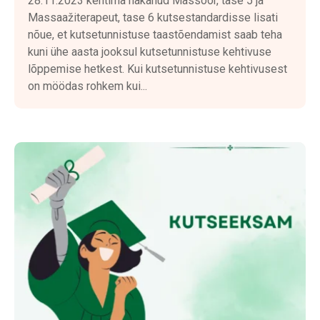
28.11.2023 kehtima hakanud Massöör, tase 5 ja
Massaažiterapeut, tase 6 kutsestandardisse lisati
nõue, et kutsetunnistuse taastõendamist saab teha
kuni ühe aasta jooksul kutsetunnistuse kehtivuse
lõppemise hetkest. Kui kutsetunnistuse kehtivusest
on möödas rohkem kui...