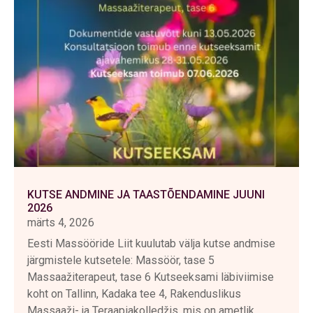
KUTSE ANDMINE JA TAASTÕENDAMINE JUUNI
2026
märts 4, 2026
Eesti Massööride Liit kuulutab välja kutse andmise
järgmistele kutsetele: Massöör, tase 5
Massaažiterapeut, tase 6 Kutseeksami läbiviimise
koht on Tallinn, Kadaka tee 4, Rakenduslikus
Massaaži- ja Teraapiakolledžis, mis on ametlik