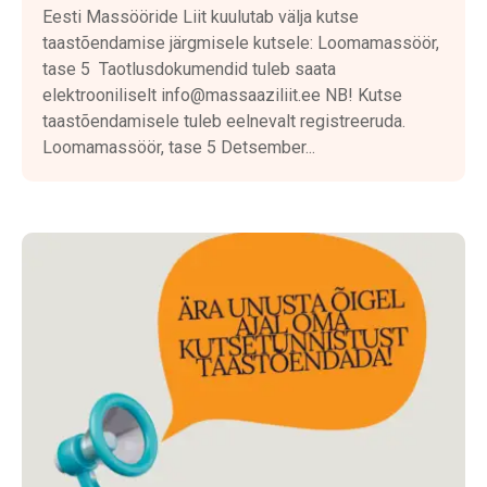
Eesti Massööride Liit kuulutab välja kutse
taastõendamise järgmisele kutsele: Loomamassöör,
tase 5 Taotlusdokumendid tuleb saata
elektrooniliselt info@massaaziliit.ee NB! Kutse
taastõendamisele tuleb eelnevalt registreeruda.
Loomamassöör, tase 5 Detsember...