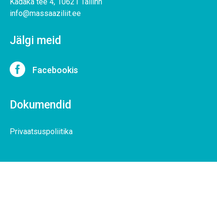
Kadaka tee 4, 10621 Tallinn
info@massaaziliit.ee
Jälgi meid

Facebookis
Dokumendid
Privaatsuspoliitika