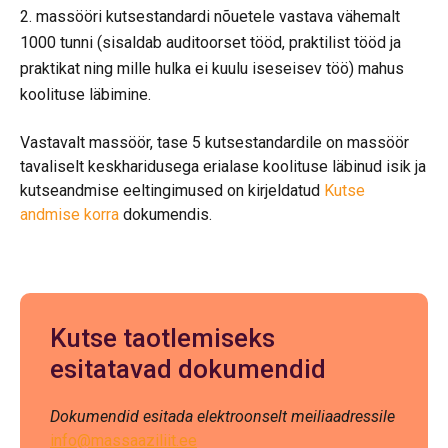
massööri kutsestandardi nõuetele vastava vähemalt
1000 tunni (sisaldab auditoorset tööd, praktilist tööd ja
praktikat ning mille hulka ei kuulu iseseisev töö) mahus
koolituse läbimine.
Vastavalt massöör, tase 5 kutsestandardile on massöör
tavaliselt keskharidusega erialase koolituse läbinud isik ja
kutseandmise eeltingimused on kirjeldatud
Kutse
andmise korra
dokumendis.
Kutse taotlemiseks
esitatavad dokumendid
Dokumendid esitada elektroonselt meiliaadressile
info@massaaziliit.ee