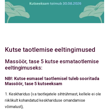
Kutse taotlemise eeltingimused
Massöör, tase 5 kutse esmataotlemise
eeltingimuseks:
NB!: Kutse esmasel taotlemisel tuleb sooritada
Massöör, tase 5 kutseeksam
Keskharidus (v.a taotlejatele sihtrühmast, kellele ei ole
riiklikult kohandatud keskhariduse omandamise
võimalust);