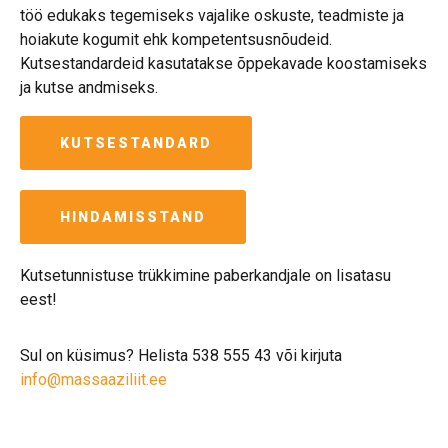
töö edukaks tegemiseks vajalike oskuste, teadmiste ja
hoiakute kogumit ehk kompetentsusnõudeid.
Kutsestandardeid kasutatakse õppekavade koostamiseks
ja kutse andmiseks.
KUTSESTANDARD
HINDAMISSTAND
Kutsetunnistuse trükkimine paberkandjale on lisatasu
eest!
Sul on küsimus? Helista 538 555 43 või kirjuta
info@massaaziliit.ee