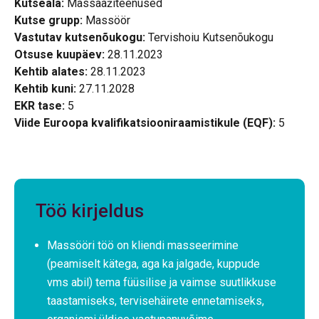
Kutseala:
Massaažiteenused
Kutse grupp:
Massöör
Vastutav kutsenõukogu:
Tervishoiu Kutsenõukogu
Otsuse kuupäev:
28.11.2023
Kehtib alates:
28.11.2023
Kehtib kuni:
27.11.2028
EKR tase:
5
Viide Euroopa kvalifikatsiooniraamistikule (EQF):
5
Töö kirjeldus
Massööri töö on kliendi masseerimine
(peamiselt kätega, aga ka jalgade, kuppude
vms abil) tema füüsilise ja vaimse suutlikkuse
taastamiseks, tervisehäirete ennetamiseks,