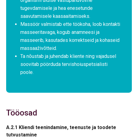
organismi üldise vastupanuvõime
tugevdamisele ja hea enesetunde
saavutamisele kaasaaitamiseks.
Massöör valmistab ette töökoha, loob kontakti
masseeritavaga, kogub anamneesi ja
masseerib, kasutades korrektseid ja kohaseid
massaaživõtteid.
Ta nõustab ja juhendab kliente ning vajadusel
soovitab pöörduda tervishoiuspetsialisti
poole.
Tööosad
A.2.1 Kliendi teenindamine, teenuste ja toodete
tutvustamine