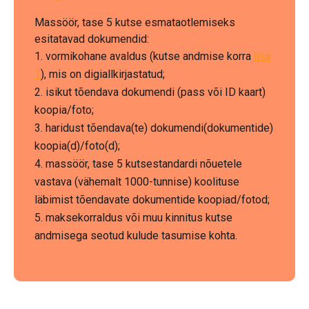
Massöör, tase 5 kutse esmataotlemiseks
esitatavad dokumendid:
vormikohane avaldus (kutse andmise korra
lisa
1
), mis on digiallkirjastatud;
isikut tõendava dokumendi (pass või ID kaart)
koopia/foto;
haridust tõendava(te) dokumendi(dokumentide)
koopia(d)/foto(d);
massöör, tase 5 kutsestandardi nõuetele
vastava (vähemalt 1000-tunnise) koolituse
läbimist tõendavate dokumentide koopiad/fotod;
maksekorraldus või muu kinnitus kutse
andmisega seotud kulude tasumise kohta.