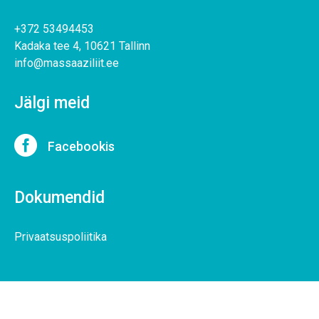
+372 53494453
Kadaka tee 4, 10621 Tallinn
info@massaaziliit.ee
Jälgi meid

Facebookis
Dokumendid
Privaatsuspoliitika