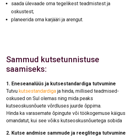
saada ülevaade oma tegelikest teadmistest ja
oskustest;
planeerida oma karjääri ja arengut.
Sammud kutsetunnistuse
saamiseks:
1. Eneseanalüüs ja kutsestandardiga tutvumine
Tutvu
kutsestandardiga
ja hinda, millised teadmised-
oskused on Sul olemas ning mida peaks
kutseoskusnõuete võrdluses juurde õppima.
Hinda ka varasemate õpingute või töökogemuse käigus
omandatut, kui see võiks kutseoskusnõuetega sobida
2. Kutse andmise sammude ja reeglitega tutvumine