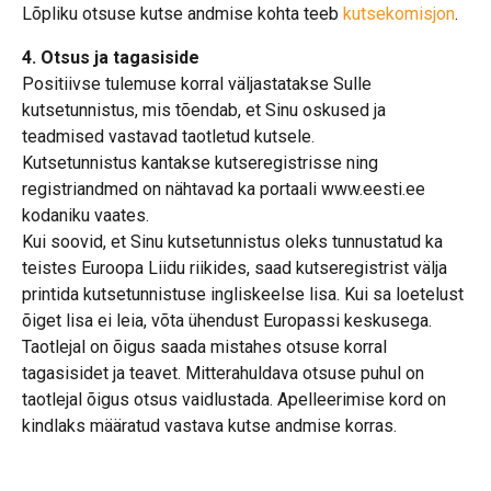
Lõpliku otsuse kutse andmise kohta teeb
kutsekomisjon
.
4. Otsus ja tagasiside
Positiivse tulemuse korral väljastatakse Sulle
kutsetunnistus, mis tõendab, et Sinu oskused ja
teadmised vastavad taotletud kutsele.
Kutsetunnistus kantakse kutseregistrisse ning
registriandmed on nähtavad ka portaali www.eesti.ee
kodaniku vaates.
Kui soovid, et Sinu kutsetunnistus oleks tunnustatud ka
teistes Euroopa Liidu riikides, saad kutseregistrist välja
printida kutsetunnistuse ingliskeelse lisa. Kui sa loetelust
õiget lisa ei leia, võta ühendust Europassi keskusega.
Taotlejal on õigus saada mistahes otsuse korral
tagasisidet ja teavet. Mitterahuldava otsuse puhul on
taotlejal õigus otsus vaidlustada. Apelleerimise kord on
kindlaks määratud vastava kutse andmise korras.