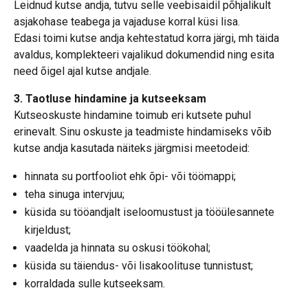
Leidnud kutse andja, tutvu selle veebisaidil põhjalikult
asjakohase teabega ja vajaduse korral küsi lisa.
Edasi toimi kutse andja kehtestatud korra järgi, mh täida
avaldus, komplekteeri vajalikud dokumendid ning esita
need õigel ajal kutse andjale.
3. Taotluse hindamine ja kutseeksam
Kutseoskuste hindamine toimub eri kutsete puhul
erinevalt. Sinu oskuste ja teadmiste hindamiseks võib
kutse andja kasutada näiteks järgmisi meetodeid:
hinnata su portfooliot ehk õpi- või töömappi;
teha sinuga intervjuu;
küsida su tööandjalt iseloomustust ja tööülesannete
kirjeldust;
vaadelda ja hinnata su oskusi töökohal;
küsida su täiendus- või lisakoolituse tunnistust;
korraldada sulle kutseeksam.