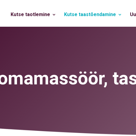
Kutse taotlemine
Kutse taastõendamine
Uu
omamassöör, tas