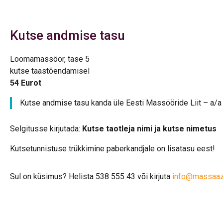
Kutse andmise tasu
Loomamassöör, tase 5
kutse taastõendamisel
54 Eurot
Kutse andmise tasu kanda üle Eesti Massööride Liit – a
Selgitusse kirjutada:
Kutse taotleja nimi ja kutse nimetus
Kutsetunnistuse trükkimine paberkandjale on lisatasu eest!
Sul on küsimus? Helista 538 555 43 või kirjuta
info@massaazi