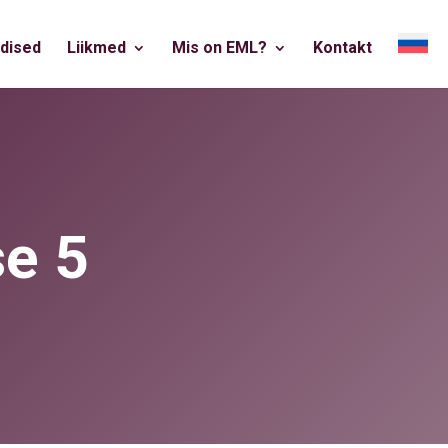
dised
Liikmed
Mis on EML?
Kontakt
e 5