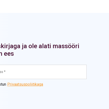
kirjaga ja ole alati massööri
m ees
stun
Privaatsuspoliitikaga