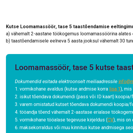
Kutse Loomamassöör, tase 5 taastõendamise eeltingim
a) vähemalt 2-aastane töökogemus loomamassöörina alates e
b) taastõendamisele eelneva 5 aasta jooksul vähemalt 30 tunn
Loomamassöör, tase 5 kutse taa
Dokumendid esitada elektroonselt meiliaadressile
info@m
vormikohane avaldus (kutse andmise korra
lisa 1
), mis
isikut tõendava dokumendi (pass või ID kaart) koopia/f
varem omistatud kutset tõendava dokumendi koopia/fo
tööandja tõend vähemalt 2-aastase erialase töökogemu
vormikohane tööalase tegevuse kirjeldus (
CV
), mis on 
maksekorraldus või muu kinnitus kutse andmisega seo