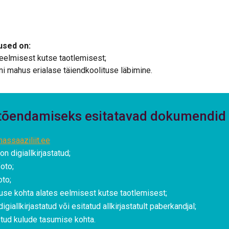
used on:
elmisest kutse taotlemisest;
i mahus erialase täiendkoolituse läbimine.
stõendamiseks esitatavad dokumendid
assaaziliit.ee
 on digiallkirjastatud;
oto;
to;
se kohta alates eelmisest kutse taotlemisest;
digiallkirjastatud või esitatud allkirjastatult paberkandjal;
tud kulude tasumise kohta.