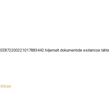
/a EE872200221017883442 hiljemalt dokumentide esitamise täht
liit.ee