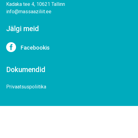
Kadaka tee 4, 10621 Tallinn
info@massaaziliit.ee
Jälgi meid

Facebookis
Dokumendid
Privaatsuspoliitika