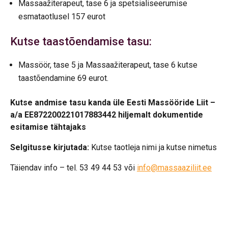
Massaažiterapeut, tase 6 ja spetsialiseerumise
esmataotlusel 157 eurot
Kutse taastõendamise tasu:
Massöör, tase 5 ja Massaažiterapeut, tase 6 kutse
taastõendamine 69 eurot.
Kutse andmise tasu kanda üle Eesti Massööride Liit –
a/a EE872200221017883442 hiljemalt dokumentide
esitamise tähtajaks
Selgitusse kirjutada:
Kutse taotleja nimi ja kutse nimetus
Täiendav info – tel. 53 49 44 53 või
info@massaaziliit.ee