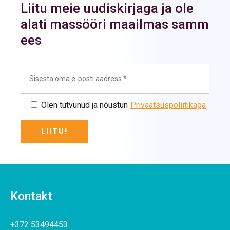
Liitu meie uudiskirjaga ja ole
alati massööri maailmas samm
ees
Olen tutvunud ja nõustun
Privaatsuspoliitikaga
Kontakt
+372 53494453