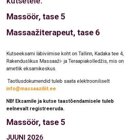
kutsetele:
Massöör, tase 5
Massaažiterapeut, tase 6
Kutseeksami läbiviimise koht on Tallinn, Kadaka tee 4,
Rakenduslikus Massaaži- ja Teraapiakolledžis, mis on
ametlik eksamikeskus.
Taotlusdokumendid tuleb saata elektrooniliselt
info@massaaziliit.ee
NB! Eksamile ja kutse taastõendamisele tuleb
eelnevalt registreeruda.
Massöör, tase 5
JUUNI 202
6