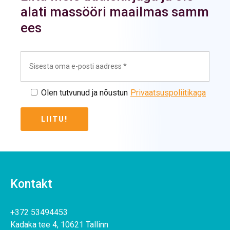
alati massööri maailmas samm
ees
Olen tutvunud ja nõustun
Privaatsuspoliitikaga
Kontakt
+372 53494453
Kadaka tee 4, 10621 Tallinn