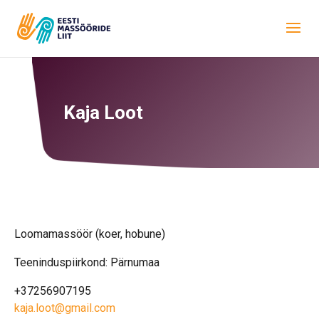
Kaja Loot
Loomamassöör (koer, hobune)
Teeninduspiirkond: Pärnumaa
+37256907195
kaja.loot@gmail.com