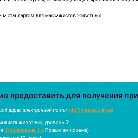
ным стандартом для массажистов животных.
мо предоставить для получения пр
щий адрес электронной почты
info@massaaziliit.ee
ажиста животных, уровень 5:
ия
(Приложение 1 к
Правилам приема);