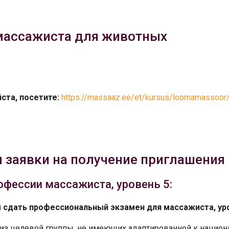
массажиста для животных
ста, посетите:
https://massaaz.ee/et/kursus/loomamassoor
 заявки на получение приглашения
офессии массажиста, уровень 5:
ы сдать профессиональный экзамен для массажиста, уро
 из целевой группы, не имеющих адаптированной к нацио