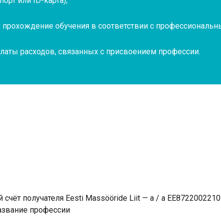
орт или ID-карта);
прохождение обучения в соответствии с профессиональн
латы расходов, связанных с присвоением профессии.
счёт получателя Eesti Massööride Liit — a / a EE87220022
название профессии