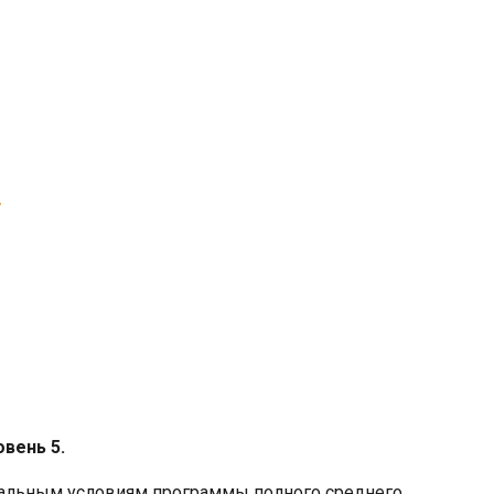
/
вень 5.
нальным условиям программы полного среднего