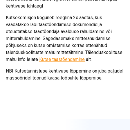
kehtivuse tähtaeg!
Kutsekomisjon koguneb reeglina 2x aastas, kus
vaadatakse läbi taastõendamise dokumendid ja
otsustatakse taastõendaja avalduse rahuldamine või
mitterahuldamine. Sagedasemaks mitterahuldamise
põhjuseks on kutse omistamise korras ettenähtud
täienduskoolituste mahu mittetäitmine. Täienduskoolituse
mahu info leiate
Kutse taastõendamine
alt.
NB! Kutsetunnistuse kehtivuse lõppemine on juba paljudel
massööridel toonud kaasa töösuhte lõppemise.