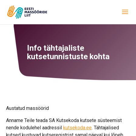
Info tähtajaliste
kutsetunnistuste kohta
Austatud massöörid
Anname Teile teada SA Kutsekoda kutsete süsteemist
nende kodulehel aadressil
kutsekoda.ee
. Tähtajalised
kutsed kustuvad kutseregistrist samal päeval kui lõpeb